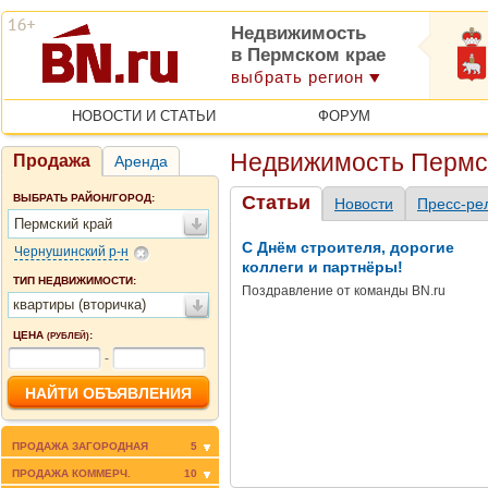
Недвижимость
в Пермском крае
выбрать регион
НОВОСТИ И СТАТЬИ
ФОРУМ
Недвижимость Пермск
Продажа
Аренда
ВЫБРАТЬ РАЙОН/ГОРОД:
Статьи
Новости
Пресс-ре
Пермский край
С Днём строителя, дорогие
Чернушинский р-н
коллеги и партнёры!
ТИП НЕДВИЖИМОСТИ:
Поздравление от команды BN.ru
квартиры (вторичка)
ЦЕНА
:
(РУБЛЕЙ)
-
ПРОДАЖА ЗАГОРОДНАЯ
5
ПРОДАЖА КОММЕРЧ.
10