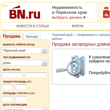
Недвижимость
в Пермском крае
выбрать регион
НОВОСТИ И СТАТЬИ
ФОРУМ
Пермский край
→
Недвижимость Чернуши
Продажа
Аренда
районе
Продажа загородных домов
ВЫБРАТЬ РАЙОН/ГОРОД:
Пермский край
К сожалени
ТИП НЕДВИЖИМОСТИ:
найдено пр
дома
ЦЕНА
:
(РУБЛЕЙ)
Попробуйте
-
2
ОБЩАЯ ПЛОЩАДЬ
(М
):
-
ПЛОЩАДЬ УЧАСТКА
(СОТ.):
-
ДАТА ПУБЛИКАЦИИ: