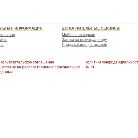
ЕЛЬНАЯ ИНФОРМАЦИЯ
ДОПОЛНИТЕЛЬНЫЕ СЕРВИСЫ
епечатки
Мобильная версия
айте
Заявки на покупку/аренду
язь
Продажа/аренда гаражей
Пользовательское соглашение
Политика конфиденциальнос
Согласие на распространение персональных
BN.ru
данных