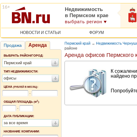
Недвижимость
в Пермском крае
выбрать регион
НОВОСТИ И СТАТЬИ
ФОРУМ
Пермский край
→
Недвижимость Чернуши
Аренда
Продажа
районе
Аренда офисов Пермского 
ВЫБРАТЬ РАЙОН/ГОРОД:
Пермский край
К сожалени
ТИП НЕДВИЖИМОСТИ:
найдено пр
офисы
ЦЕНА
:
(РУБЛЕЙ В МЕСЯЦ)
Попробуйте
-
2
ОБЩАЯ ПЛОЩАДЬ
(М
):
-
ДАТА ПУБЛИКАЦИИ:
за все время
НАЗВАНИЕ КОМПАНИИ: