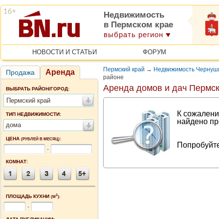
Недвижимость
в Пермском крае
выбрать регион
НОВОСТИ И СТАТЬИ
ФОРУМ
Пермский край
→
Недвижимость Чернуши
Аренда
Продажа
районе
Аренда домов и дач Пермск
ВЫБРАТЬ РАЙОН/ГОРОД:
Пермский край
К сожалени
ТИП НЕДВИЖИМОСТИ:
найдено пр
дома
ЦЕНА
:
(РУБЛЕЙ В МЕСЯЦ)
Попробуйте
-
КОМНАТ:
2
ПЛОЩАДЬ КУХНИ
(М
):
-