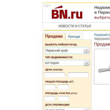
Недвиж
в Перм
выбрать
НОВОСТИ И СТАТЬИ
Пермский 
Продажа
Аренда
Чернушинс
Продаж
ВЫБРАТЬ РАЙОН/ГОРОД:
Пермский край
ТИП НЕДВИЖИМОСТИ:
коттеджи
ЦЕНА
:
(РУБЛЕЙ)
-
2
ОБЩАЯ ПЛОЩАДЬ
(М
):
-
ПЛОЩАДЬ УЧАСТКА
(СОТ.):
-
ДАТА ПУБЛИКАЦИИ: