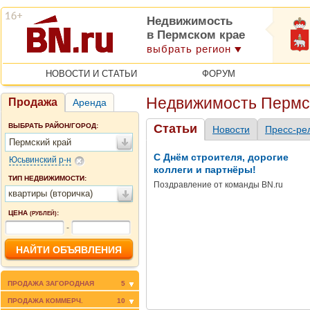
Недвижимость
в Пермском крае
выбрать регион
НОВОСТИ И СТАТЬИ
ФОРУМ
Недвижимость Пермск
Продажа
Аренда
ВЫБРАТЬ РАЙОН/ГОРОД:
Статьи
Новости
Пресс-ре
Пермский край
С Днём строителя, дорогие
Юсьвинский р-н
коллеги и партнёры!
ТИП НЕДВИЖИМОСТИ:
Поздравление от команды BN.ru
квартиры (вторичка)
ЦЕНА
:
(РУБЛЕЙ)
-
ПРОДАЖА ЗАГОРОДНАЯ
5
ПРОДАЖА КОММЕРЧ.
10