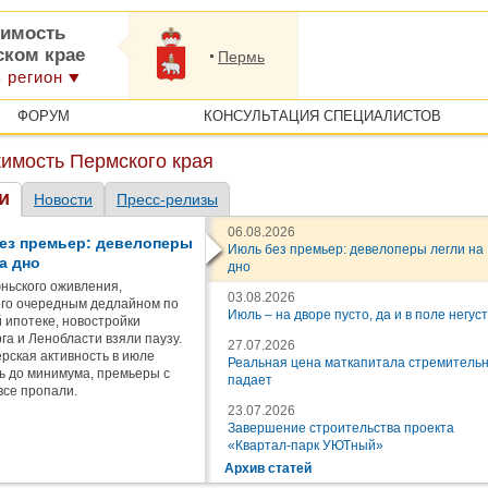
имость
ском крае
Пермь
 регион
ФОРУМ
КОНСУЛЬТАЦИЯ СПЕЦИАЛИСТОВ
имость Пермского края
и
Новости
Пресс-релизы
06.08.2026
ез премьер: девелоперы
Июль без премьер: девелоперы легли на
а дно
дно
ньского оживления,
03.08.2026
го очередным дедлайном по
Июль – на дворе пусто, да и в поле негус
 ипотеке, новостройки
га и Ленобласти взяли паузу.
27.07.2026
рская активность в июле
Реальная цена маткапитала стремитель
ь до минимума, премьеры с
падает
все пропали.
23.07.2026
Завершение строительства проекта
«Квартал-парк УЮТный»
Архив статей