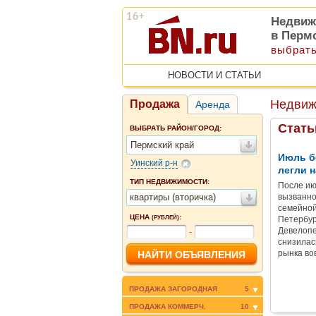
Недвиж
в Перм
выбрать
НОВОСТИ И СТАТЬИ
Недвиж
Продажа
Аренда
Стать
ВЫБРАТЬ РАЙОН/ГОРОД:
Пермский край
Июль б
Уинский р-н
легли н
ТИП НЕДВИЖИМОСТИ:
После ию
квартиры (вторичка)
вызванно
семейной
ЦЕНА
:
(РУБЛЕЙ)
Петербур
Девелопе
-
снизилас
рынка во
ПРОДАЖА ЗАГОРОДНАЯ
5
ПРОДАЖА КОММЕРЧ.
10