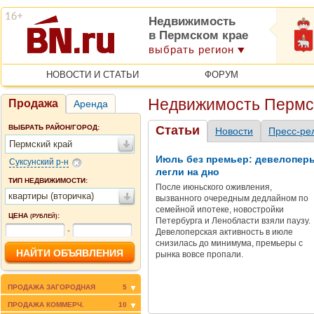
Недвижимость
в Пермском крае
выбрать регион
НОВОСТИ И СТАТЬИ
ФОРУМ
Недвижимость Пермск
Продажа
Аренда
ВЫБРАТЬ РАЙОН/ГОРОД:
Статьи
Новости
Пресс-ре
Пермский край
Июль без премьер: девелопер
Суксунский р-н
легли на дно
ТИП НЕДВИЖИМОСТИ:
После июньского оживления,
квартиры (вторичка)
вызванного очередным дедлайном по
семейной ипотеке, новостройки
ЦЕНА
:
(РУБЛЕЙ)
Петербурга и Ленобласти взяли паузу.
-
Девелоперская активность в июле
снизилась до минимума, премьеры с
рынка вовсе пропали.
ПРОДАЖА ЗАГОРОДНАЯ
5
ПРОДАЖА КОММЕРЧ.
10