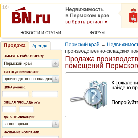
Недвижимость
в Пермском крае
выбрать регион
НОВОСТИ И СТАТЬИ
ФОРУМ
Пермский край
→
Недвижимост
Продажа
Аренда
производственно-складских п
ВЫБРАТЬ РАЙОН/ГОРОД:
Продажа производств
Пермский край
помещений Пермског
ТИП НЕДВИЖИМОСТИ:
производственно-складские помещения
К сожалени
найдено пр
ЦЕНА
:
(РУБЛЕЙ)
-
Попробуйте
2
ОБЩАЯ ПЛОЩАДЬ
(М
):
-
ДАТА ПУБЛИКАЦИИ:
за все время
НАЗВАНИЕ КОМПАНИИ: