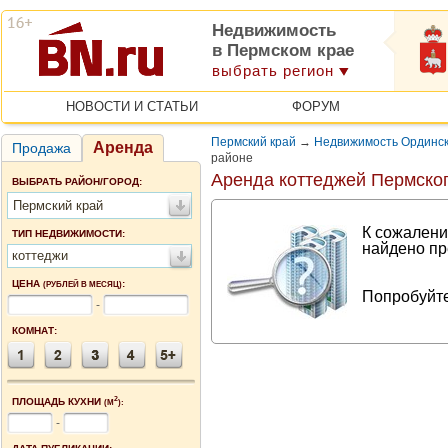
Недвижимость
в Пермском крае
выбрать регион
НОВОСТИ И СТАТЬИ
ФОРУМ
Пермский край
→
Недвижимость Ординск
Аренда
Продажа
районе
Аренда коттеджей Пермског
ВЫБРАТЬ РАЙОН/ГОРОД:
Пермский край
К сожалени
ТИП НЕДВИЖИМОСТИ:
найдено пр
коттеджи
ЦЕНА
:
(РУБЛЕЙ В МЕСЯЦ)
Попробуйте
-
КОМНАТ:
2
ПЛОЩАДЬ КУХНИ
(М
):
-