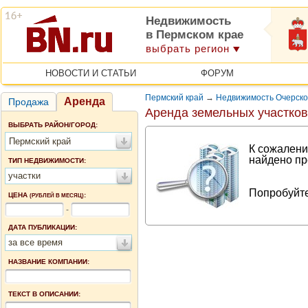
Недвижимость
в Пермском крае
выбрать регион
НОВОСТИ И СТАТЬИ
ФОРУМ
Пермский край
→
Недвижимость Очерско
Аренда
Продажа
Аренда земельных участков
ВЫБРАТЬ РАЙОН/ГОРОД:
Пермский край
К сожалени
найдено пр
ТИП НЕДВИЖИМОСТИ:
участки
Попробуйте
ЦЕНА
:
(РУБЛЕЙ В МЕСЯЦ)
-
ДАТА ПУБЛИКАЦИИ:
за все время
НАЗВАНИЕ КОМПАНИИ:
ТЕКСТ В ОПИСАНИИ: