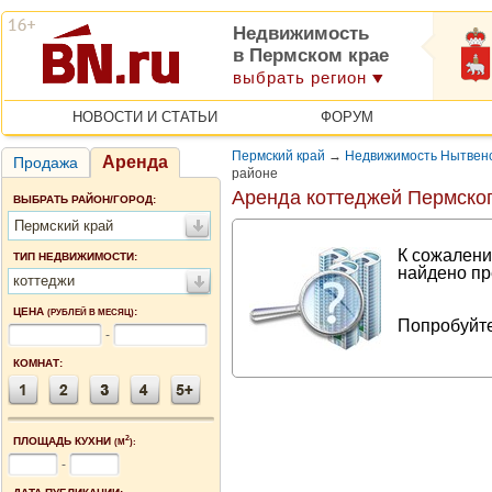
Недвижимость
в Пермском крае
выбрать регион
НОВОСТИ И СТАТЬИ
ФОРУМ
Пермский край
→
Недвижимость Нытвенс
Аренда
Продажа
районе
Аренда коттеджей Пермског
ВЫБРАТЬ РАЙОН/ГОРОД:
Пермский край
К сожалени
ТИП НЕДВИЖИМОСТИ:
найдено пр
коттеджи
ЦЕНА
:
(РУБЛЕЙ В МЕСЯЦ)
Попробуйте
-
КОМНАТ:
2
ПЛОЩАДЬ КУХНИ
(М
):
-