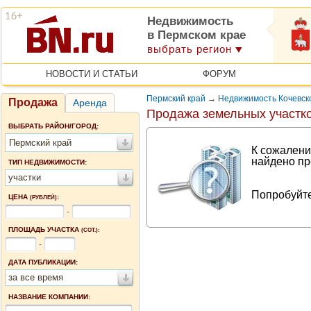
Недвижимость
в Пермском крае
выбрать регион
НОВОСТИ И СТАТЬИ
ФОРУМ
Пермский край
→
Недвижимость Кочевск
Продажа
Аренда
Продажа земельных участко
ВЫБРАТЬ РАЙОН/ГОРОД:
Пермский край
К сожалени
найдено пр
ТИП НЕДВИЖИМОСТИ:
участки
Попробуйте
ЦЕНА
:
(РУБЛЕЙ)
-
ПЛОЩАДЬ УЧАСТКА
(СОТ.):
-
ДАТА ПУБЛИКАЦИИ:
за все время
НАЗВАНИЕ КОМПАНИИ: