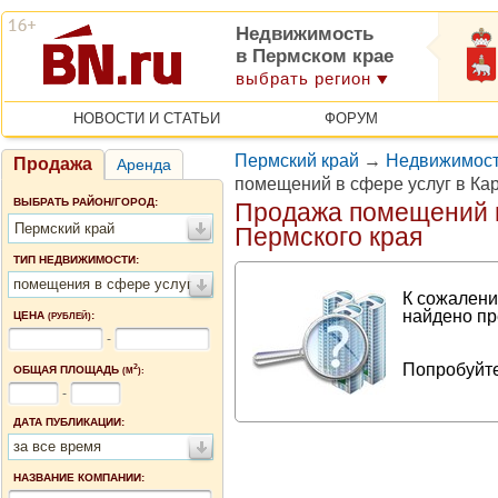
Недвижимость
в Пермском крае
выбрать регион
НОВОСТИ И СТАТЬИ
ФОРУМ
Пермский край
→
Недвижимост
Продажа
Аренда
помещений в сфере услуг в Ка
ВЫБРАТЬ РАЙОН/ГОРОД:
Продажа помещений в
Пермский край
Пермского края
ТИП НЕДВИЖИМОСТИ:
помещения в сфере услуг
К сожалени
найдено пр
ЦЕНА
:
(РУБЛЕЙ)
-
Попробуйте
2
ОБЩАЯ ПЛОЩАДЬ
(М
):
-
ДАТА ПУБЛИКАЦИИ:
за все время
НАЗВАНИЕ КОМПАНИИ: