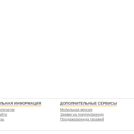
ЕЛЬНАЯ ИНФОРМАЦИЯ
ДОПОЛНИТЕЛЬНЫЕ СЕРВИСЫ
епечатки
Мобильная версия
айте
Заявки на покупку/аренду
язь
Продажа/аренда гаражей