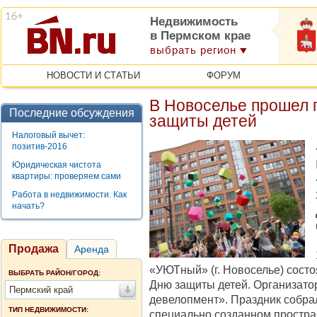
Недвижимость
в Пермском крае
выбрать регион
НОВОСТИ И СТАТЬИ
ФОРУМ
В Новоселье прошел 
Последние обсуждения
защиты детей
Налоговый вычет:
позитив-2016
Юридическая чистота
квартиры: проверяем сами
Работа в недвижимости. Как
начать?
Продажа
Аренда
«УЮТный» (г. Новоселье) сост
ВЫБРАТЬ РАЙОН/ГОРОД:
Дню защиты детей. Организа
Пермский край
девелопмент». Праздник собра
ТИП НЕДВИЖИМОСТИ:
специально созданном простран