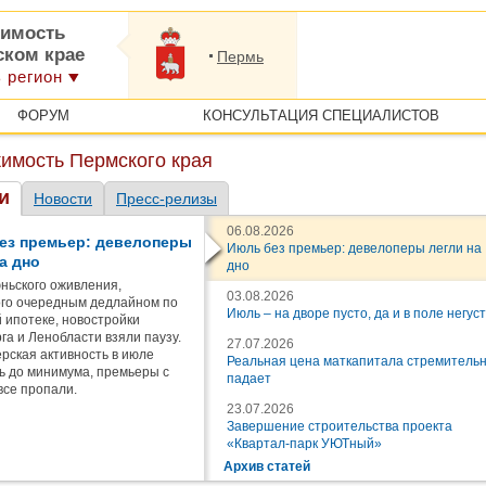
имость
ском крае
Пермь
 регион
ФОРУМ
КОНСУЛЬТАЦИЯ СПЕЦИАЛИСТОВ
имость Пермского края
и
Новости
Пресс-релизы
06.08.2026
ез премьер: девелоперы
Июль без премьер: девелоперы легли на
а дно
дно
ньского оживления,
03.08.2026
го очередным дедлайном по
Июль – на дворе пусто, да и в поле негус
 ипотеке, новостройки
га и Ленобласти взяли паузу.
27.07.2026
рская активность в июле
Реальная цена маткапитала стремитель
ь до минимума, премьеры с
падает
все пропали.
23.07.2026
Завершение строительства проекта
«Квартал-парк УЮТный»
Архив статей