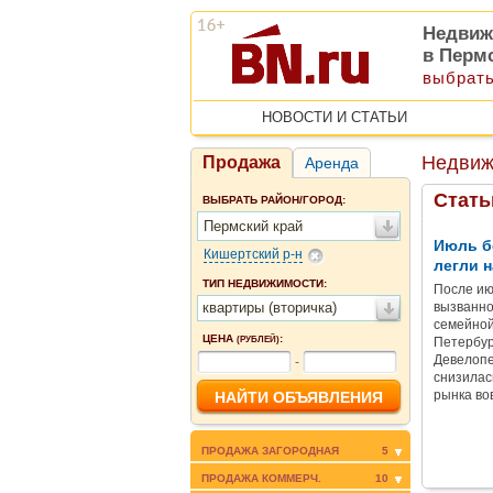
Недвиж
в Перм
выбрать
НОВОСТИ И СТАТЬИ
Недвиж
Продажа
Аренда
Стать
ВЫБРАТЬ РАЙОН/ГОРОД:
Пермский край
Июль б
Кишертский р-н
легли н
ТИП НЕДВИЖИМОСТИ:
После ию
квартиры (вторичка)
вызванно
семейной
ЦЕНА
:
(РУБЛЕЙ)
Петербур
Девелопе
-
снизилас
рынка во
ПРОДАЖА ЗАГОРОДНАЯ
5
ПРОДАЖА КОММЕРЧ.
10