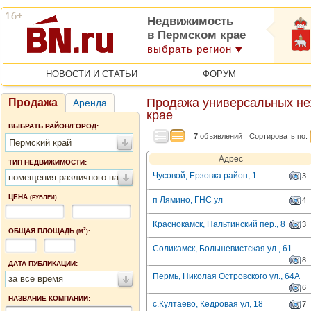
Недвижимость
в Пермском крае
выбрать регион
НОВОСТИ И СТАТЬИ
ФОРУМ
Продажа универсальных н
Продажа
Аренда
крае
ВЫБРАТЬ РАЙОН/ГОРОД:
7
объявлений
Сортировать по:
Пермский край
Адрес
ТИП НЕДВИЖИМОСТИ:
Чусовой, Ерзовка район, 1
3
помещения различного назначения
ЦЕНА
:
(РУБЛЕЙ)
п Лямино, ГНС ул
4
-
Краснокамск, Пальтинский пер., 8
3
2
ОБЩАЯ ПЛОЩАДЬ
(М
):
-
Соликамск, Большевистская ул., 61
8
ДАТА ПУБЛИКАЦИИ:
Пермь, Николая Островского ул., 64А
за все время
6
НАЗВАНИЕ КОМПАНИИ:
с.Култаево, Кедровая ул, 18
7