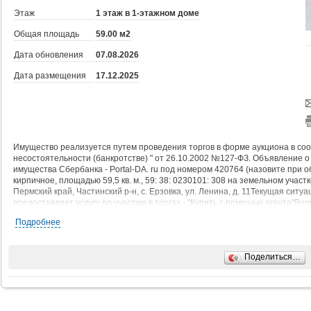
Этаж
1 этаж в 1-этажном доме
Общая площадь
59.00 м2
Дата обновления
07.08.2026
Дата размещения
17.12.2025
Имущество реализуется путем проведения торгов в форме аукциона в со
несостоятельности (банкротстве) " от 26.10.2002 №127-ФЗ. Объявление 
имущества Сбербанка - Pоrtal-DA. ru под номером 420764 (назовите при 
кирпичное, площадью 59,5 кв. м., 59: 38: 0230101: 308 на земельном участке 
Пермский край, Частинский р-н, с. Ерзовка, ул. Ленина, д. 11Текущая ситуа
предоставляет услугу по участию в торгах - "Купить с помощью агента"В
(ипотека) по данному активу необходимо уточнить в чате на сайте залогов
Подробнее
обращаться по телефону в рабочие дни с 9-00 до 18-00 Мск
Поделиться…