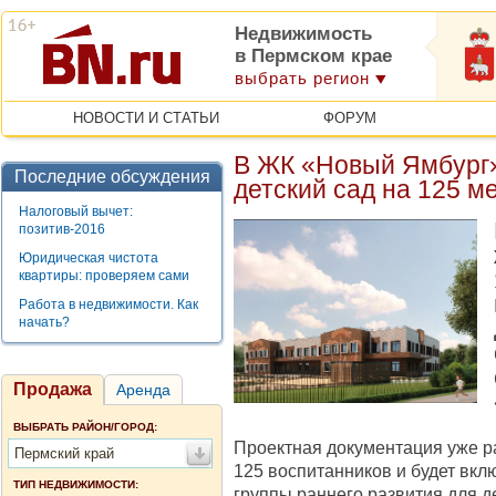
Недвижимость
в Пермском крае
выбрать регион
НОВОСТИ И СТАТЬИ
ФОРУМ
В ЖК «Новый Ямбург
Последние обсуждения
детский сад на 125 м
Налоговый вычет:
позитив-2016
Юридическая чистота
квартиры: проверяем сами
Работа в недвижимости. Как
начать?
Продажа
Аренда
ВЫБРАТЬ РАЙОН/ГОРОД:
Проектная документация уже ра
Пермский край
125 воспитанников и будет вклю
ТИП НЕДВИЖИМОСТИ:
группы раннего развития для де