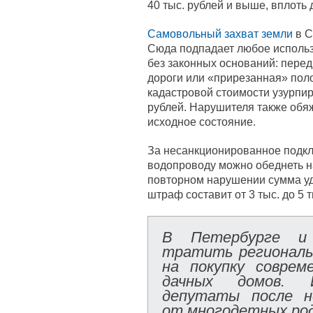
40 тыс. рублей и выше, вплоть 
Самовольный захват земли
в С
Сюда подпадает любое использ
без законных оснований: перед
дороги или «прирезанная» пол
кадастровой стоимости узурпир
рублей. Нарушителя также обяж
исходное состояние.
За несанкционированное подклю
водопроводу можно обеднеть на 
повторном нарушении сумма уд
штраф составит от 3 тыс. до 5 т
В Петербурге и 
тратить региональ
на покупку соврем
дачных домов. И
депутаты после н
от многодетных ро