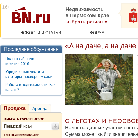
Недвижимость
в Пермском крае
выбрать регион
НОВОСТИ И СТАТЬИ
ФОРУМ
«А на даче, а на дач
Последние обсуждения
Налоговый вычет:
позитив-2016
Юридическая чистота
квартиры: проверяем сами
Работа в недвижимости. Как
начать?
Продажа
Аренда
ВЫБРАТЬ РАЙОН/ГОРОД:
О ЛЬГОТАХ И НЕОСВ
Пермский край
Налог на дачные участки состои
Сумма может выйти значительн
ТИП НЕДВИЖИМОСТИ: