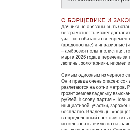
О БОРЩЕВИКЕ И ЗАК
Дачники не обязаны быть бота
безграмотность может достави
участков обязаны своевременн
(вредоносные) и инвазивные (ч
– амброзия полыннолистная, го
марта 2026 года в перечень з
люпины, золотарники, ипомеи и
Самым одиозным из черного сп
Он и правда очень опасен: сок
разлетаются на сотни метров. Р
грозит землевладельцу взыскани
рублей. К слову, партия «Новы
инициативой: участки, зараже
бесплатно. Владельцы «борщев
в определенный срок очистить 
использовать землю по назнач
сельхозпроизводством. Ожидает