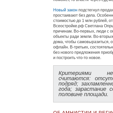
Новый закон
подстегнул продаж
простаивают без дела. Особенн
стоимостью до 1 млн рублей, о
Всеостройке.рф Светлана Опры
причинам. Во-первых, люди с 
объекты ради земли. Во-вторы
дома, чтобы самовыразиться, о
офлайн. В-третьих, состоятель
без нового предложения приобр
и построить что-то новое.
Критериями не
считаются: отсут
подряд; захламлен
года; зарастание 
половине площади.
ОБ АМНИСТИИ И РЕГ