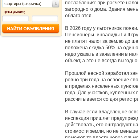
послабления: при расчете нало
квартиры (вторичка)
загородного дома. Здания мен
ЦЕНА
:
(РУБЛЕЙ)
облагаются.
-
В 2026 году у льготников появ
Пенсионеры, инвалиды I и II г
не платят налог за землю до ш
положена скидка 50% на один о
надо указать в заявлении в на
объект, а это не всегда выгодно
Прошлой весной заработал зак
ровно три года на освоение св
в пределах населенных пунктов
года. Для участков, купленных 
рассчитывается со дня регистр
В случае если владелец не осв
инспекция пришлет предупрежде
действовать, его оштрафуют на
стоимости земли, но не меньше 
поможет, то власти через суд мо