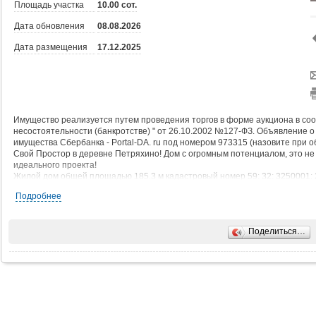
Площадь участка
10.00 сот.
Дата обновления
08.08.2026
Дата размещения
17.12.2025
Имущество реализуется путем проведения торгов в форме аукциона в со
несостоятельности (банкротстве) " от 26.10.2002 №127-ФЗ. Объявление 
имущества Сбербанка - Pоrtal-DA. ru под номером 973315 (назовите при 
Свой Простор в деревне Петряхино! Дом с огромным потенциалом, это не 
идеального проекта!
Жилой дом общей площадью 185.3 м кадастровый номер 59: 32: 3250001:
размером 1081 м кадастровым номером 59: 32: 3250001: 103, Два этажа п
Подробнее
черновой отделкой. Каркас и стены уже есть, а внутреннее убранство вы
территория, газ, электричество подведено. до центра Перми всего 40км., 
доступности магазины, общественный транспорт. Pоrtal-DA. ru предоставляе
Поделиться…
помощью агента". При покупке нельзя использовать средства жилищных с
Возможность привлечения кредитных средств СБера (ипотека) по данному
залогового имущества Сбербанка - Pоrtal-DA. ru. Либо обращаться по теле