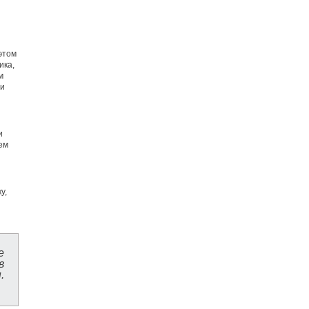
 этом
ика,
м
ми
и
ем
у,
е
в
.