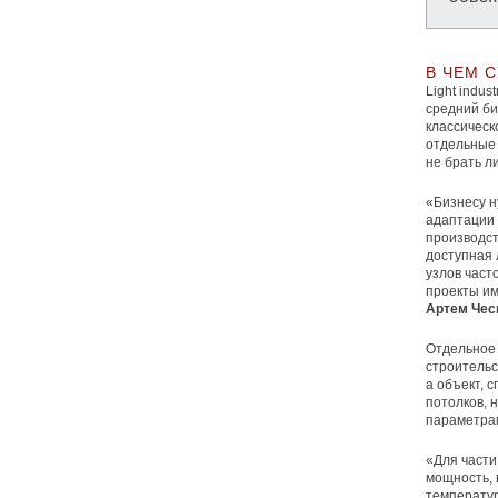
В ЧЕМ 
Light indu
средний би
классическ
отдельные 
не брать л
«Бизнесу 
адаптации 
производст
доступная л
узлов част
проекты им
Артем Чес
Отдельное 
строительс
а объект, 
потолков, 
параметра
«Для части
мощность, 
температур