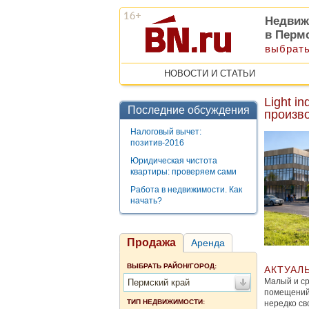
Недвиж
в Перм
выбрать
НОВОСТИ И СТАТЬИ
Light i
Последние обсуждения
произв
Налоговый вычет:
позитив-2016
Юридическая чистота
квартиры: проверяем сами
Работа в недвижимости. Как
начать?
Продажа
Аренда
ВЫБРАТЬ РАЙОН/ГОРОД:
АКТУАЛ
Малый и ср
Пермский край
помещений 
ТИП НЕДВИЖИМОСТИ:
нередко св