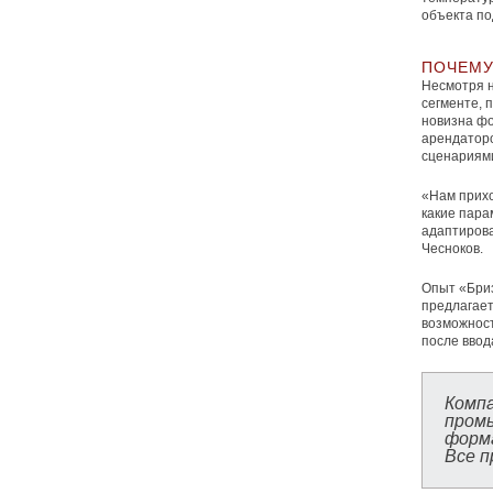
объекта по
ПОЧЕМУ
Несмотря на
сегменте, 
новизна фо
арендаторо
сценариями
«Нам прихо
какие пара
адаптирова
Чесноков.
Опыт «Бриз
предлагает
возможност
после ввод
Комп
пром
форма
Все п