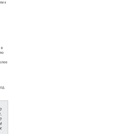
ям к
 в
ию
более
од.
е
.
е
м
х