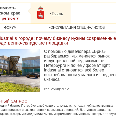
имость
ском крае
Пермь
 регион
ФОРУМ
КОНСУЛЬТАЦИЯ СПЕЦИАЛИСТОВ
ndustrial в городе: почему бизнесу нужны современные
одственно-складские площадки
С помощью девелопера «Бриз»
разбираемся, как меняется рынок
индустриальной недвижимости
Петербурга и почему формат light
industrial становится всё более
востребованным у малого и среднег
бизнеса.
erid: 2SDnjbrYfGe
ЬНЫЙ ЗАПРОС
едний бизнес Петербурга всё чаще сталкивается с нехваткой качественных
для производства, хранения и сервисных операций. Доступные варианты
одятся к старым складам или бывшим промышленным цехам, которые требую