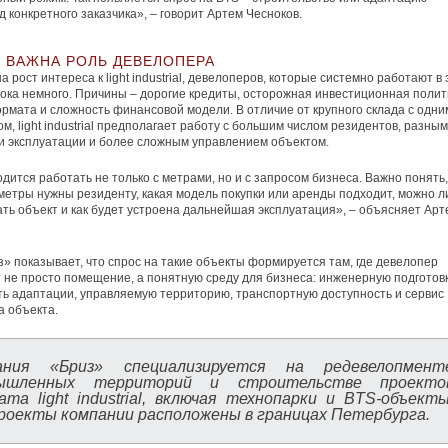
д конкретного заказчика», – говорит Артем Чесноков.
 ВАЖНА РОЛЬ ДЕВЕЛОПЕРА
 рост интереса к light industrial, девелоперов, которые системно работают в
пока немного. Причины – дорогие кредиты, осторожная инвестиционная полит
рмата и сложность финансовой модели. В отличие от крупного склада с одни
м, light industrial предполагает работу с большим числом резидентов, разны
 эксплуатации и более сложным управлением объектом.
дится работать не только с метрами, но и с запросом бизнеса. Важно понять,
метры нужны резиденту, какая модель покупки или аренды подходит, можно л
ть объект и как будет устроена дальнейшая эксплуатация», – объясняет Арт
» показывает, что спрос на такие объекты формируется там, где девелопер
 не просто помещение, а понятную среду для бизнеса: инженерную подготовк
ь адаптации, управляемую территорию, транспортную доступность и сервис
а объекта.
ания «Бриз» специализируется на редевелопмент
ышленных территорий и строительстве проекто
та light industrial, включая технопарки и BTS-объекты
роекты компании расположены в границах Петербурга.