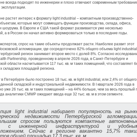
 не всегда подходят по инженерии и плохо отвечают современным требовани
и эксплуатации.
не растет интерес к формату light industrial – компактным производственно-
объектам, которые могут совмещать функции производства, склада, офиса,
и шоурума. В Европе и США такой формат развивается уже несколько
й, а в России он начал активно формироваться только в последние годы.
экспертов, спрос на такие объекты продолжает расти. Наиболее развит этот
Московской агломерации, где сосредоточено 82% общего объема light industrial
тербургский регион занимает второе место с долей 8%. Согласно исследован
th Partnership, проведенному в апреле 2026 года, в Санкт-Петербурге и
кой области насчитывается 117 тыс. кв. м таких помещений, что составляет 
ех складских площадей региона.
 в Петербурге было построено 18 тыс. кв. м light industrial, или 2,4% от общего
денной складской и индустриальной недвижимости. В I квартале 2026 года в
но уже 26 тыс. кв. м таких помещений – на 44% больше, чем за весь прошлый г
ода аналитики CMWP ожидают ввода еще 32 тыс. кв. м в этом сегменте.
пция light industrial набирает популярность на рынк
ерческой недвижимости Петербургской агломерации
ольшим спросом пользуются компактные автономны
ки с инженерной инфраструктурой и удобны
оложением. Сейчас в регионе вакантно 15,7% таки
тов общей площадью 17,3 тыс. кв. м.