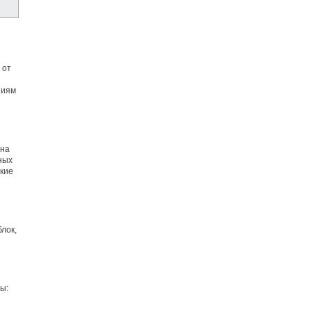
 от
ниям
жна
тных
кие
лок,
ы: