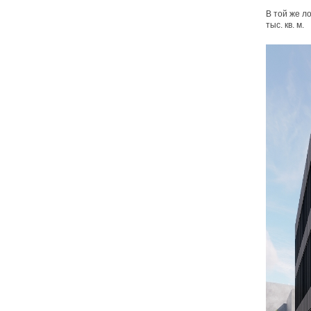
В той же л
тыс. кв. м.