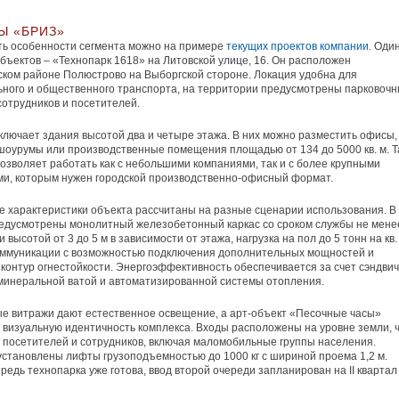
Ы «БРИЗ»
ть особенности сегмента можно на примере
текущих проектов компании
. Оди
бъектов – «Технопарк 1618» на Литовской улице, 16. Он расположен
ском районе Полюстрово на Выборгской стороне. Локация удобна для
ного и общественного транспорта, на территории предусмотрены парковоч
сотрудников и посетителей.
ключает здания высотой два и четыре этажа. В них можно разместить офисы,
шоурумы или производственные помещения площадью от 134 до 5000 кв. м. Т
озволяет работать как с небольшими компаниями, так и с более крупными
и, которым нужен городской производственно-офисный формат.
е характеристики объекта рассчитаны на разные сценарии использования. В
едусмотрены монолитный железобетонный каркас со сроком службы не мене
и высотой от 3 до 5 м в зависимости от этажа, нагрузка на пол до 5 тонн на кв.
оммуникации с возможностью подключения дополнительных мощностей и
контур огнестойкости. Энергоэффективность обеспечивается за счет сэндвич
минеральной ватой и автоматизированной системы отопления.
 витражи дают естественное освещение, а арт-объект «Песочные часы»
визуальную идентичность комплекса. Входы расположены на уровне земли, 
 посетителей и сотрудников, включая маломобильные группы населения.
установлены лифты грузоподъемностью до 1000 кг с шириной проема 1,2 м.
редь технопарка уже готова, ввод второй очереди запланирован на II квартал