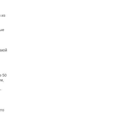
н из
ные
акой
е 50
 м,
-
что