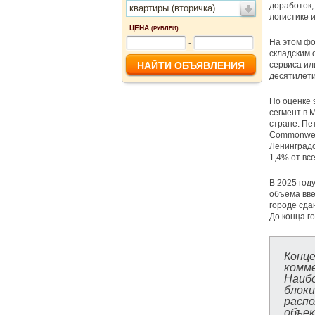
доработок,
квартиры (вторичка)
логистике 
ЦЕНА
:
(РУБЛЕЙ)
На этом фо
-
складским 
сервиса ил
десятилети
По оценке 
сегмент в 
стране. Пе
Commonweal
Ленинградс
1,4% от вс
В 2025 году
объема вве
городе сда
До конца г
Конце
комм
Наиб
бло
расп
объек