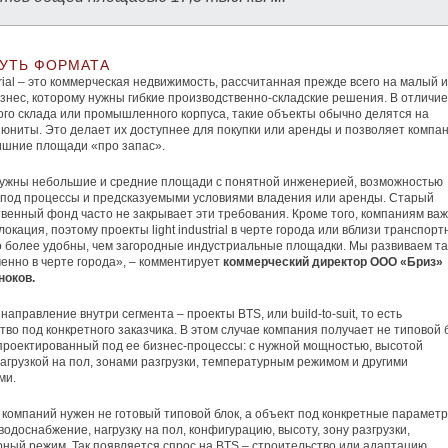
СУТЬ ФОРМАТА
strial – это коммерческая недвижимость, рассчитанная прежде всего на малый и
знес, которому нужны гибкие производственно-складские решения. В отличие
ого склада или промышленного корпуса, такие объекты обычно делятся на
юниты. Это делает их доступнее для покупки или аренды и позволяет компа
ишние площади «про запас».
нужны небольшие и средние площади с понятной инженерией, возможностью
под процессы и предсказуемыми условиями владения или аренды. Старый
венный фонд часто не закрывает эти требования. Кроме того, компаниям ва
окация, поэтому проекты light industrial в черте города или вблизи транспор
о более удобны, чем загородные индустриальные площадки. Мы развиваем та
енно в черте города», – комментирует
коммерческий директор ООО «Бриз»
ноков.
направление внутри сегмента – проекты BTS, или build-to-suit, то есть
тво под конкретного заказчика. В этом случае компания получает не типовой б
спроектированный под ее бизнес-процессы: с нужной мощностью, высотой
нагрузкой на пол, зонами разгрузки, температурным режимом и другими
ми.
 компаний нужен не готовый типовой блок, а объект под конкретные параметр
водоснабжение, нагрузку на пол, конфигурацию, высоту, зону разгрузки,
ный режим. Так появляется спрос на BTS – строительство или адаптацию