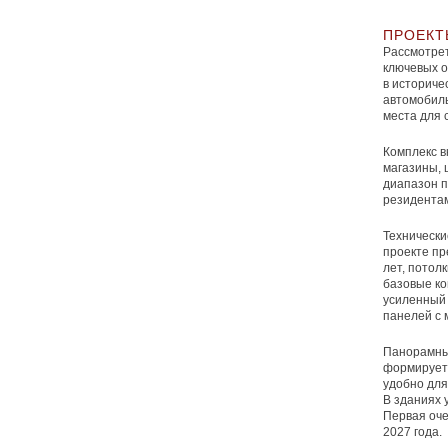
ПРОЕКТ
Рассмотре
ключевых о
в историче
автомобиль
места для 
Комплекс в
магазины, 
диапазон п
резидентам
Технически
проекте пр
лет, потолк
базовые к
усиленный 
панелей с 
Панорамные
формирует 
удобно для
В зданиях 
Первая оче
2027 года.