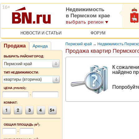
Недвижимость
в Пермском крае
выбрать регион
НОВОСТИ И СТАТЬИ
ФОРУМ
Пермский край
→
Недвижимость Пермско
Продажа
Аренда
Продажа квартир Пермского
ВЫБРАТЬ РАЙОН/ГОРОД:
Пермский край
К сожалени
найдено пр
ТИП НЕДВИЖИМОСТИ:
квартиры (вторичка)
Попробуйте
ЦЕНА
:
(РУБЛЕЙ)
-
КОМНАТ:
2
ОБЩАЯ ПЛОЩАДЬ
(М
):
-
2