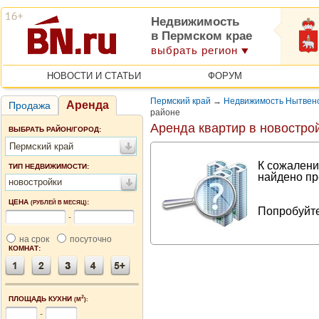
Недвижимость
в Пермском крае
выбрать регион
НОВОСТИ И СТАТЬИ
ФОРУМ
Пермский край
→
Недвижимость Нытвенс
Аренда
Продажа
районе
Аренда квартир в новостро
ВЫБРАТЬ РАЙОН/ГОРОД:
Пермский край
К сожалени
ТИП НЕДВИЖИМОСТИ:
найдено пр
новостройки
ЦЕНА
:
(РУБЛЕЙ В МЕСЯЦ)
Попробуйте
-
на срок
посуточно
КОМНАТ:
2
ПЛОЩАДЬ КУХНИ
(М
):
-