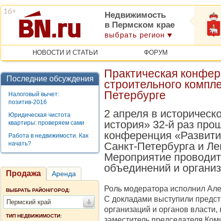
Недвижимость
в Пермском крае
выбрать регион
НОВОСТИ И СТАТЬИ
ФОРУМ
Практическая конфер
Последние обсуждения
строительного компле
Петербурге
Налоговый вычет:
позитив-2016
2 апреля в историческ
Юридическая чистота
история» 32-й раз про
квартиры: проверяем сами
конференция «Развити
Работа в недвижимости. Как
начать?
Санкт-Петербурга и Ле
Мероприятие проводит
объединений и организ
Продажа
Аренда
Роль модератора исполнил Але
ВЫБРАТЬ РАЙОН/ГОРОД:
С докладами выступили предст
Пермский край
организаций и органов власти,
ТИП НЕДВИЖИМОСТИ:
заместитель председателя Коми