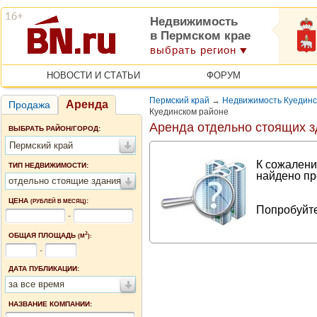
Недвижимость
в Пермском крае
выбрать регион
НОВОСТИ И СТАТЬИ
ФОРУМ
Пермский край
→
Недвижимость Куединс
Аренда
Продажа
Куединском районе
Аренда отдельно стоящих з
ВЫБРАТЬ РАЙОН/ГОРОД:
Пермский край
К сожалени
ТИП НЕДВИЖИМОСТИ:
найдено пр
отдельно стоящие здания
ЦЕНА
:
(РУБЛЕЙ В МЕСЯЦ)
Попробуйте
-
2
ОБЩАЯ ПЛОЩАДЬ
(М
):
-
ДАТА ПУБЛИКАЦИИ:
за все время
НАЗВАНИЕ КОМПАНИИ: