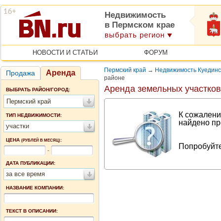
Недвижимость
в Пермском крае
выбрать регион
НОВОСТИ И СТАТЬИ
ФОРУМ
Пермский край
→
Недвижимость Куединс
Аренда
Продажа
районе
Аренда земельных участков
ВЫБРАТЬ РАЙОН/ГОРОД:
Пермский край
К сожалени
ТИП НЕДВИЖИМОСТИ:
найдено пр
участки
ЦЕНА
:
(РУБЛЕЙ В МЕСЯЦ)
Попробуйте
-
ДАТА ПУБЛИКАЦИИ:
за все время
НАЗВАНИЕ КОМПАНИИ:
ТЕКСТ В ОПИСАНИИ: