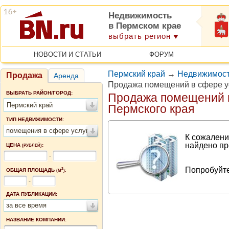
Недвижимость
в Пермском крае
выбрать регион
НОВОСТИ И СТАТЬИ
ФОРУМ
Пермский край
→
Недвижимост
Продажа
Аренда
Продажа помещений в сфере у
ВЫБРАТЬ РАЙОН/ГОРОД:
Продажа помещений в
Пермский край
Пермского края
ТИП НЕДВИЖИМОСТИ:
помещения в сфере услуг
К сожалени
найдено пр
ЦЕНА
:
(РУБЛЕЙ)
-
Попробуйте
2
ОБЩАЯ ПЛОЩАДЬ
(М
):
-
ДАТА ПУБЛИКАЦИИ:
за все время
НАЗВАНИЕ КОМПАНИИ: