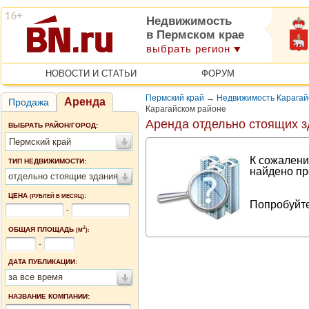
Недвижимость
в Пермском крае
выбрать регион
НОВОСТИ И СТАТЬИ
ФОРУМ
Пермский край
→
Недвижимость Карагай
Аренда
Продажа
Карагайском районе
Аренда отдельно стоящих з
ВЫБРАТЬ РАЙОН/ГОРОД:
Пермский край
К сожалени
ТИП НЕДВИЖИМОСТИ:
найдено пр
отдельно стоящие здания
ЦЕНА
:
(РУБЛЕЙ В МЕСЯЦ)
Попробуйте
-
2
ОБЩАЯ ПЛОЩАДЬ
(М
):
-
ДАТА ПУБЛИКАЦИИ:
за все время
НАЗВАНИЕ КОМПАНИИ: