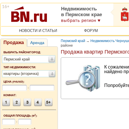
Недвижимость
в Пермском крае
выбрать регион
НОВОСТИ И СТАТЬИ
ФОРУМ
Пермский край
→
Недвижимость Чернуши
Продажа
Аренда
районе
Продажа квартир Пермского
ВЫБРАТЬ РАЙОН/ГОРОД:
Пермский край
К сожалени
ТИП НЕДВИЖИМОСТИ:
найдено пр
квартиры (вторичка)
ЦЕНА
:
(РУБЛЕЙ)
Попробуйте
-
КОМНАТ:
2
ОБЩАЯ ПЛОЩАДЬ
(М
):
-
2