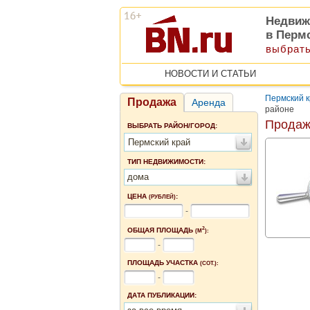
Недвиж
в Перм
выбрать
НОВОСТИ И СТАТЬИ
Пермский 
Продажа
Аренда
районе
Продаж
ВЫБРАТЬ РАЙОН/ГОРОД:
Пермский край
ТИП НЕДВИЖИМОСТИ:
дома
ЦЕНА
:
(РУБЛЕЙ)
-
2
ОБЩАЯ ПЛОЩАДЬ
(М
):
-
ПЛОЩАДЬ УЧАСТКА
(СОТ.):
-
ДАТА ПУБЛИКАЦИИ: